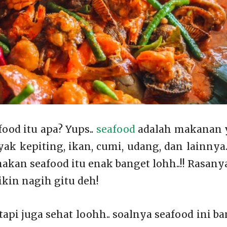
ood itu apa? Yups..
seafood
adalah makanan 
ayak kepiting, ikan, cumi, udang, dan lainnya
akan seafood itu enak banget lohh..!! Rasany
bikin nagih gitu deh!
api juga sehat loohh.. soalnya seafood ini b