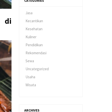
CATEGORIES
Jasa
 di
Kecantikan
Kesehatan
Kuliner
Pendidikan
Rekomendasi
Sewa
Uncategorized
Usaha
Wisata
ARCHIVES