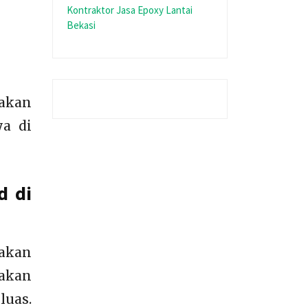
Kontraktor Jasa Epoxy Lantai
Bekasi
makan
ya di
d di
akan
makan
luas.