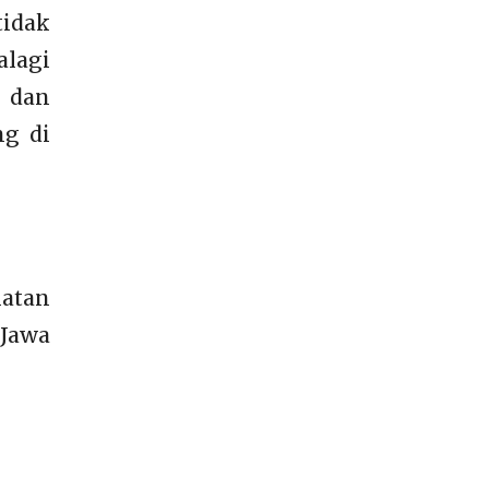
tidak
alagi
k dan
ng di
atan
 Jawa